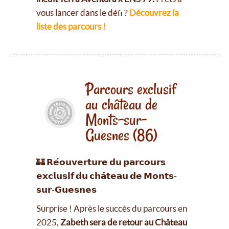
vous lancer dans le défi ?
Découvrez la
liste des parcours !
Parcours exclusif
au château de
Monts-sur-
Guesnes (86)
🏰 𝗥𝗲́𝗼𝘂𝘃𝗲𝗿𝘁𝘂𝗿𝗲 𝗱𝘂 𝗽𝗮𝗿𝗰𝗼𝘂𝗿𝘀
𝗲𝘅𝗰𝗹𝘂𝘀𝗶𝗳 𝗱𝘂 𝗰𝗵𝗮̂𝘁𝗲𝗮𝘂 𝗱𝗲 𝗠𝗼𝗻𝘁𝘀-
𝘀𝘂𝗿-𝗚𝘂𝗲𝘀𝗻𝗲𝘀
Surprise ! Après le succès du parcours en
2025,
Zabeth sera de retour au Château