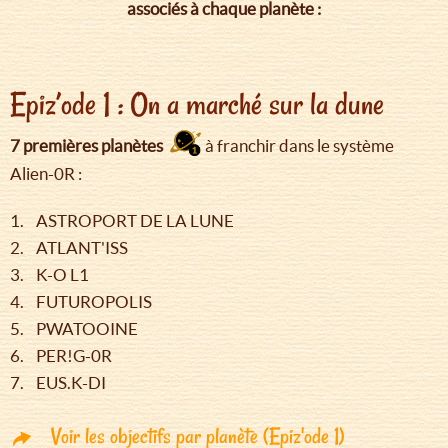
associés à chaque planète :
Epiz’ode 1 : On a marché sur la dune
7 premières planètes
à franchir dans le système
Alien-0R :
1. ASTROPORT DE LA LUNE
2. ATLANT'ISS
3. K-O L1
4. FUTUROPOLIS
5. PWATOOINE
6. PER!G-0R
7. EUS.K-DI
Voir les objectifs par planète (Epiz'ode 1)