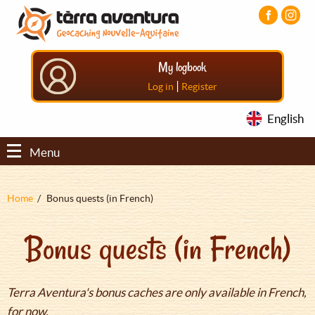
Aller
Aller
Aller
au
au
au
contenu
menu
pied
principal
principal
de
My logbook
page
|
Log in
Register
English
Menu
Fil
Home
Bonus quests (in French)
d'Ariane
Bonus quests (in French)
Terra Aventura's bonus caches are only available in French,
for now.