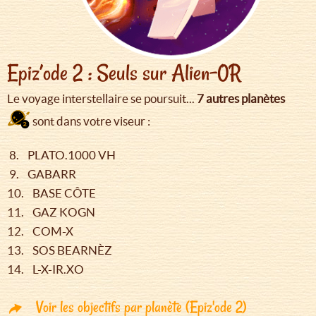
Epiz’ode 2 : Seuls sur Alien-0R
Le voyage interstellaire se poursuit...
7 autres planètes
sont dans votre viseur :
8. PLATO.1000 VH
9. GABARR
10. BASE CÔTE
11. GAZ KOGN
12. COM-X
13. SOS BEARNÈZ
14. L-X-IR.XO
Voir les objectifs par planète (Epiz'ode 2)