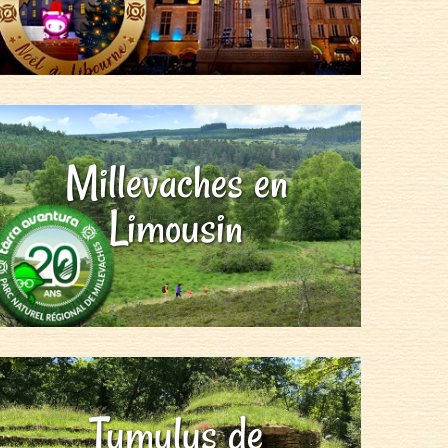
Millevaches en
Limousin
Tumulus de