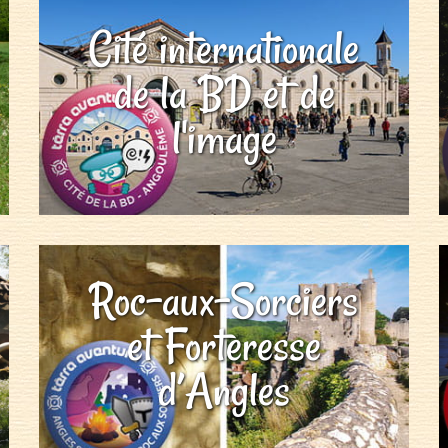
Cité internationale
de la BD et de
l'image
Roc-aux-Sorciers
et Forteresse
d’Angles