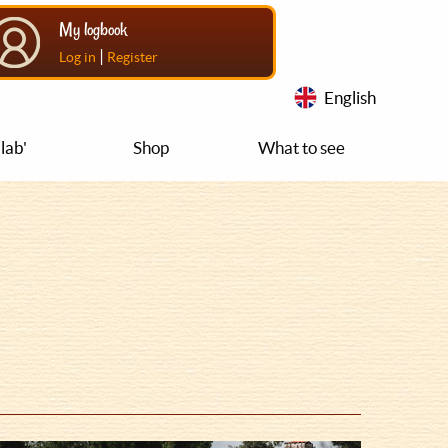
My logbook
|
Log in
Register
English
lab'
Shop
What to see