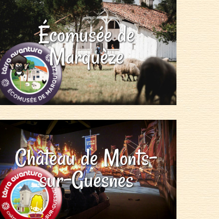
Écomusée de
Marquèze
Château de Monts-
sur-Guesnes