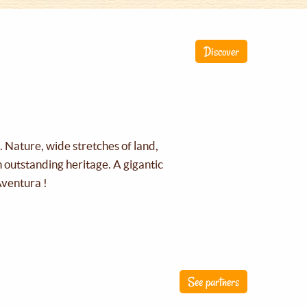
Discover
g. Nature, wide stretches of land,
an outstanding heritage. A gigantic
Aventura !
See partners