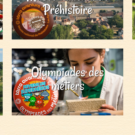
Préhistoire
Olympiades des
métiers