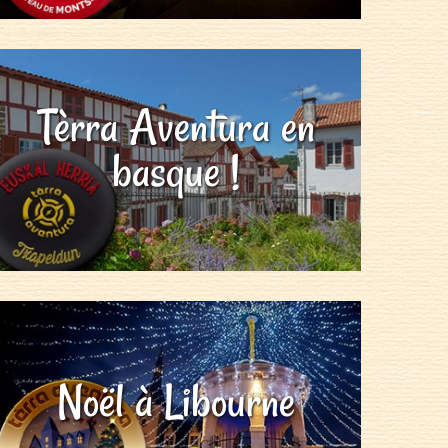
Tèrra Aventura en
basque !
Noël à Libourne