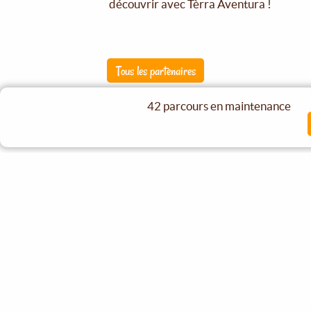
découvrir avec Tèrra Aventura !
Tous les partenaires
Destinations partenaires
42 parcours en maintenance