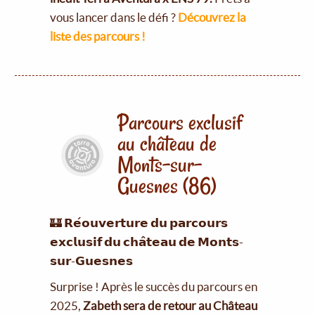
vous lancer dans le défi ?
Découvrez la
liste des parcours !
Parcours exclusif
au château de
Monts-sur-
Guesnes (86)
🏰 𝗥𝗲́𝗼𝘂𝘃𝗲𝗿𝘁𝘂𝗿𝗲 𝗱𝘂 𝗽𝗮𝗿𝗰𝗼𝘂𝗿𝘀
𝗲𝘅𝗰𝗹𝘂𝘀𝗶𝗳 𝗱𝘂 𝗰𝗵𝗮̂𝘁𝗲𝗮𝘂 𝗱𝗲 𝗠𝗼𝗻𝘁𝘀-
𝘀𝘂𝗿-𝗚𝘂𝗲𝘀𝗻𝗲𝘀
Surprise ! Après le succès du parcours en
2025,
Zabeth sera de retour au Château