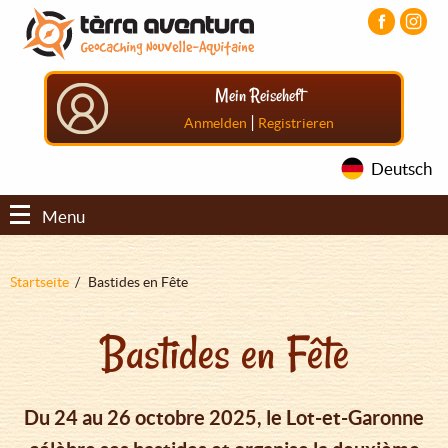
Direkt
Aller
Aller
zum
au
au
Inhalt
menu
pied
principal
de
Mein Reiseheft
page
|
Anmelden
Registrieren
Deutsch
Menu
Pfadnavigation
Startseite
Bastides en Fête
Bastides en Fête
Du 24 au 26 octobre 2025, le Lot-et-Garonne