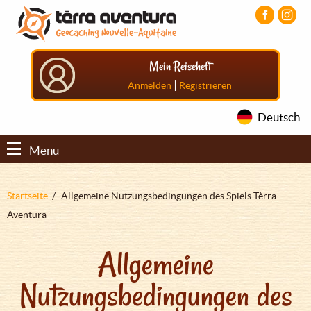
Direkt
Aller
Aller
zum
au
au
Inhalt
menu
pied
principal
de
Mein Reiseheft
page
|
Anmelden
Registrieren
Deutsch
Menu
Pfadnavigation
Startseite
Allgemeine Nutzungsbedingungen des Spiels Tèrra
Aventura
Allgemeine
Nutzungsbedingungen des