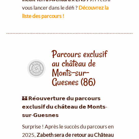
vous lancer dans le défi ?
Découvrez la
liste des parcours !
Parcours exclusif
au château de
Monts-sur-
Guesnes (86)
🏰 𝗥𝗲́𝗼𝘂𝘃𝗲𝗿𝘁𝘂𝗿𝗲 𝗱𝘂 𝗽𝗮𝗿𝗰𝗼𝘂𝗿𝘀
𝗲𝘅𝗰𝗹𝘂𝘀𝗶𝗳 𝗱𝘂 𝗰𝗵𝗮̂𝘁𝗲𝗮𝘂 𝗱𝗲 𝗠𝗼𝗻𝘁𝘀-
𝘀𝘂𝗿-𝗚𝘂𝗲𝘀𝗻𝗲𝘀
Surprise ! Après le succès du parcours en
2025,
Zabeth sera de retour au Château