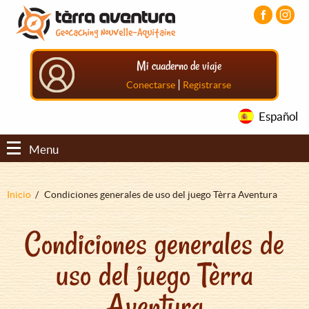
Pasar
Pasar
Pasar
al
al
al
contenido
menú
pie
principal
principal
de
Mi cuaderno de viaje
página
principal
|
Conectarse
Registrarse
Español
Menu
Sobrescribir
Inicio
Condiciones generales de uso del juego Tèrra Aventura
enlaces
Condiciones generales de
de
ayuda
uso del juego Tèrra
a
la
Aventura
navegación