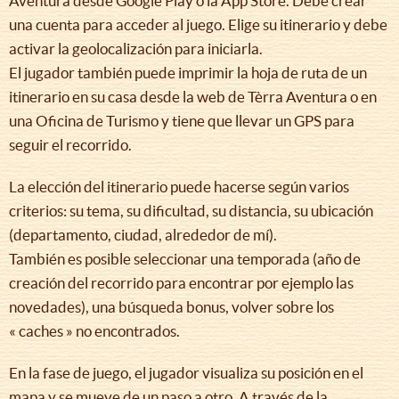
Aventura desde Google Play o la App Store. Debe crear
una cuenta para acceder al juego. Elige su itinerario y debe
activar la geolocalización para iniciarla.
El jugador también puede imprimir la hoja de ruta de un
itinerario en su casa desde la web de Tèrra Aventura o en
una Oficina de Turismo y tiene que llevar un GPS para
seguir el recorrido.
La elección del itinerario puede hacerse según varios
criterios: su tema, su dificultad, su distancia, su ubicación
(departamento, ciudad, alrededor de mí).
También es posible seleccionar una temporada (año de
creación del recorrido para encontrar por ejemplo las
novedades), una búsqueda bonus, volver sobre los
« caches » no encontrados.
En la fase de juego, el jugador visualiza su posición en el
mapa y se mueve de un paso a otro. A través de la