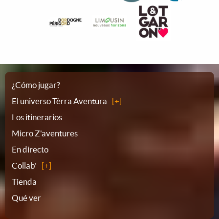
Plano
¿Cómo jugar?
El universo Tèrra Aventura
del
Los itinerarios
Micro Z'aventures
sitio
En directo
Collab'
Tienda
Qué ver