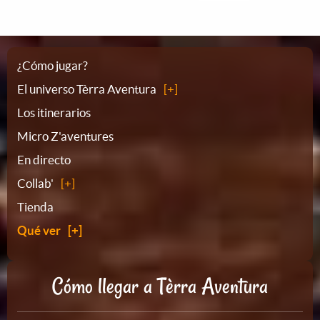
Plano
¿Cómo jugar?
El universo Tèrra Aventura
del
Los itinerarios
Micro Z'aventures
sitio
En directo
Collab'
Tienda
Qué ver
Cómo llegar a Tèrra Aventura