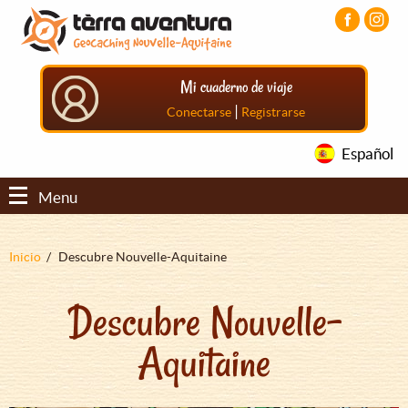
Pasar
Pasar
Pasar
al
al
al
contenido
menú
pie
principal
principal
de
Mi cuaderno de viaje
página
principal
|
Conectarse
Registrarse
Español
Menu
Sobrescribir
Inicio
Descubre Nouvelle-Aquitaine
enlaces
Descubre Nouvelle-
de
ayuda
Aquitaine
a
la
navegación