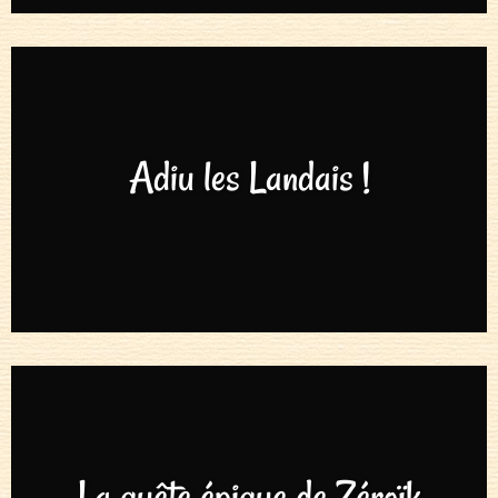
Adiu les Landais !
La quête épique de Zéroïk