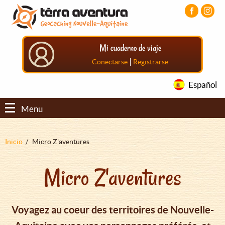
Pasar
Pasar
Pasar
al
al
al
contenido
menú
pie
principal
principal
de
Mi cuaderno de viaje
página
principal
|
Conectarse
Registrarse
Español
Menu
Sobrescribir
Inicio
Micro Z'aventures
enlaces
Micro Z'aventures
de
ayuda
a
Voyagez au coeur des territoires de Nouvelle-
la
navegación