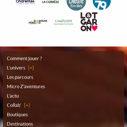
Plan
Comment jouer ?
L’univers
du
Les parcours
Micro Z'aventures
site
L'actu
Collab'
Boutiques
Destinations