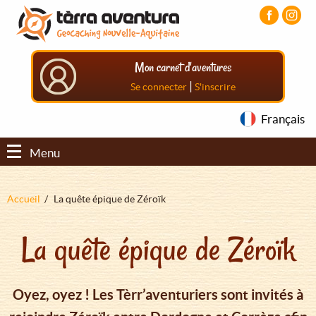
Aller
Aller
Aller
au
au
au
contenu
menu
pied
principal
principal
de
Mon carnet d'aventures
page
|
Se connecter
S'inscrire
Français
Menu
Fil
Accueil
La quête épique de Zéroïk
d'Ariane
La quête épique de Zéroïk
Oyez, oyez ! Les Tèrr’aventuriers sont invités à