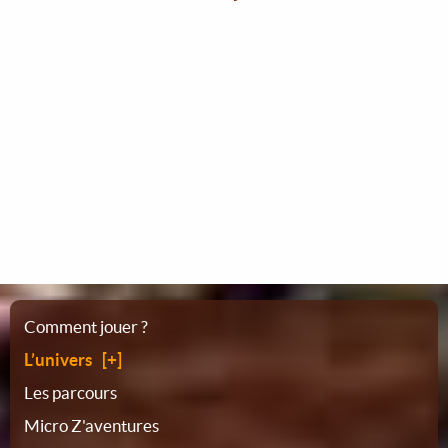
Plan
Comment jouer ?
L’univers
du
Les parcours
Micro Z'aventures
site