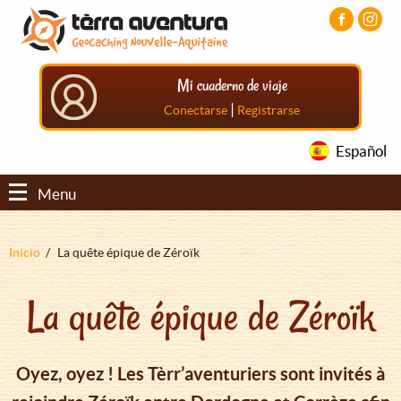
Pasar
Pasar
Pasar
al
al
al
contenido
menú
pie
principal
principal
de
Mi cuaderno de viaje
página
principal
|
Conectarse
Registrarse
Español
Menu
Sobrescribir
Inicio
La quête épique de Zéroïk
enlaces
La quête épique de Zéroïk
de
ayuda
a
Oyez, oyez ! Les Tèrr’aventuriers sont invités à
la
navegación