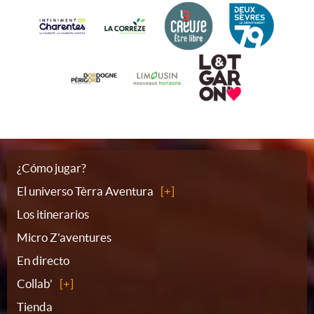
Plano
¿Cómo jugar?
El universo Tèrra Aventura
del
Los itinerarios
Micro Z'aventures
sitio
En directo
Collab'
Tienda