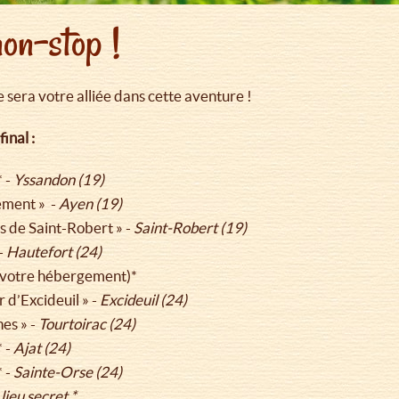
on-stop !
 sera votre alliée dans cette aventure !
inal :
* -
Yssandon (19)
ement » -
Ayen (19)
s de Saint-Robert » -
Saint-Robert (19)
-
Hautefort (24)
de votre hébergement)*
 d’Excideuil » -
Excideuil (24)
es » -
Tourtoirac (24)
* -
Ajat (24)
* -
Sainte-Orse (24)
–
lieu secret *