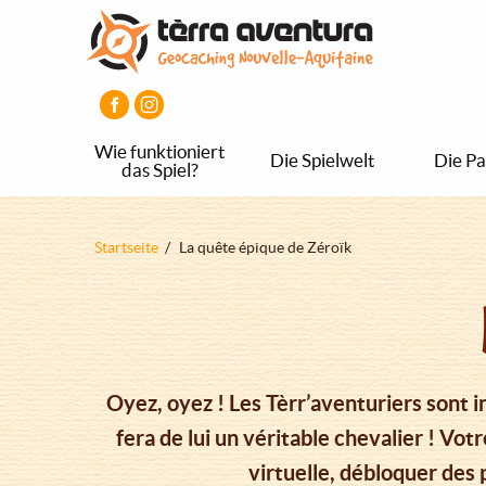
Direkt
Aller
Aller
zum
au
au
Inhalt
menu
pied
principal
de
page
Wie funktioniert
Die Spielwelt
Die Pa
das Spiel?
Pfadnavigation
Startseite
La quête épique de Zéroïk
Oyez, oyez ! Les Tèrr’aventuriers sont 
fera de lui un véritable chevalier ! Vot
virtuelle, débloquer des 