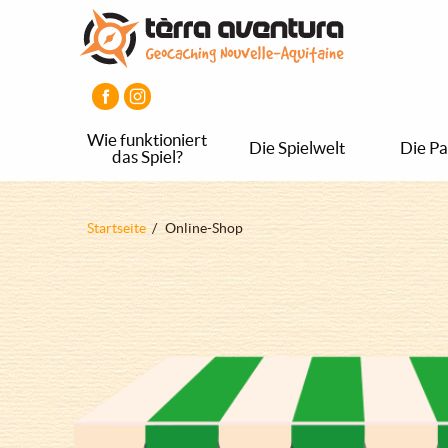
Direkt
Aller
Aller
zum
au
au
Inhalt
menu
pied
principal
de
page
Wie funktioniert
Die Spielwelt
Die Pa
das Spiel?
Pfadnavigation
Startseite
Online-Shop