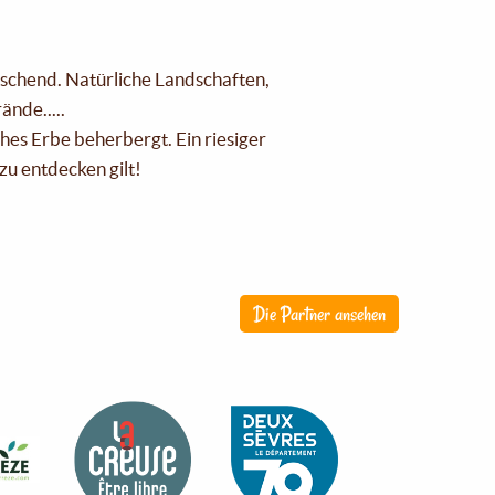
raschend. Natürliche Landschaften,
nde.....
ches Erbe beherbergt. Ein riesiger
zu entdecken gilt!
Die Partner ansehen