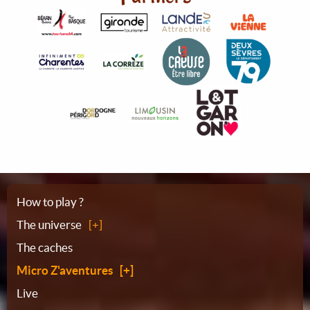
Sitemap
How to play ?
The universe
The caches
Micro Z'aventures
Live