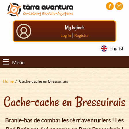
Aller
Aller
Aller
au
au
au
contenu
menu
pied
principal
principal
de
My logbook
page
|
Log in
Register
English
Menu
Fil
Home
Cache-cache en Bressuirais
d'Ariane
Cache-cache en Bressuirais
Branle-bas de combat les tèrr’aventuriers ! Les