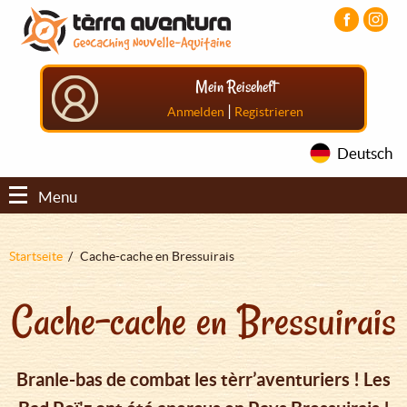
Direkt
Aller
Aller
zum
au
au
Inhalt
menu
pied
principal
de
Mein Reiseheft
page
|
Anmelden
Registrieren
Deutsch
Menu
Pfadnavigation
Startseite
Cache-cache en Bressuirais
Cache-cache en Bressuirais
Branle-bas de combat les tèrr’aventuriers ! Les