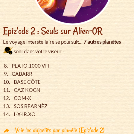
Epiz’ode 2 : Seuls sur Alien-0R
Le voyage interstellaire se poursuit...
7 autres planètes
sont dans votre viseur :
8. PLATO.1000 VH
9. GABARR
10. BASE CÔTE
11. GAZ KOGN
12. COM-X
13. SOS BEARNÈZ
14. L-X-IR.XO
Voir les objectifs par planète (Epiz'ode 2)