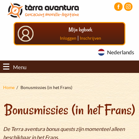
Overslaan
Aller
Aller
en
au
au
naar
menu
pied
de
principal
de
Mijn logboek
inhoud
page
gaan
|
Inloggen
Inschrijven
Nederlands
Menu
Kruimelpad
Home
Bonusmissies (in het Frans)
Bonusmissies (in het Frans)
De Terra aventura bonus quests zijn momenteel alleen
beschikbaar in het Frans.