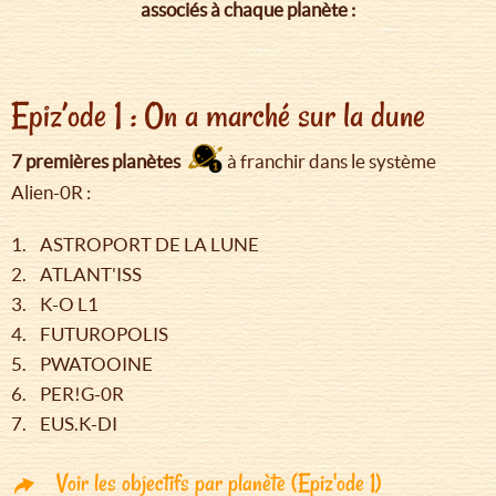
associés à chaque planète :
Epiz’ode 1 : On a marché sur la dune
7 premières planètes
à franchir dans le système
Alien-0R :
1. ASTROPORT DE LA LUNE
2. ATLANT'ISS
3. K-O L1
4. FUTUROPOLIS
5. PWATOOINE
6. PER!G-0R
7. EUS.K-DI
Voir les objectifs par planète (Epiz'ode 1)