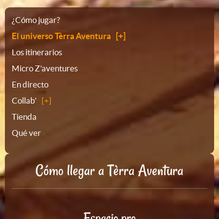
Plano
¿Cómo jugar?
El universo Tèrra Aventura
del
Los itinerarios
Micro Z'aventures
sitio
En directo
Collab'
Tienda
Qué ver
Cómo llegar a Tèrra Aventura
Espacio pro