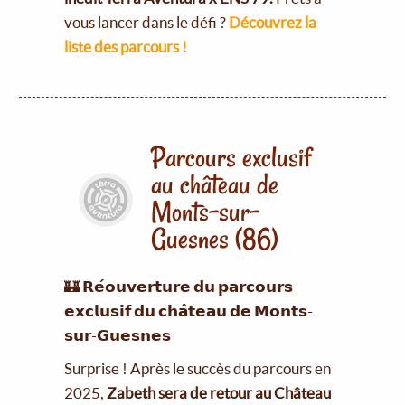
vous lancer dans le défi ?
Découvrez la
liste des parcours !
Parcours exclusif
au château de
Monts-sur-
Guesnes (86)
🏰 𝗥𝗲́𝗼𝘂𝘃𝗲𝗿𝘁𝘂𝗿𝗲 𝗱𝘂 𝗽𝗮𝗿𝗰𝗼𝘂𝗿𝘀
𝗲𝘅𝗰𝗹𝘂𝘀𝗶𝗳 𝗱𝘂 𝗰𝗵𝗮̂𝘁𝗲𝗮𝘂 𝗱𝗲 𝗠𝗼𝗻𝘁𝘀-
𝘀𝘂𝗿-𝗚𝘂𝗲𝘀𝗻𝗲𝘀
Surprise ! Après le succès du parcours en
2025,
Zabeth sera de retour au Château