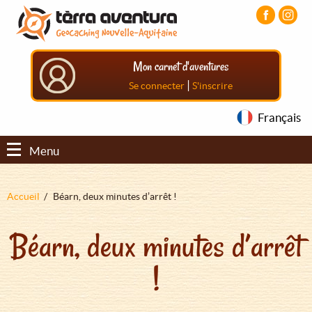
Aller
Aller
Aller
au
au
au
contenu
menu
pied
principal
principal
de
Mon carnet d'aventures
page
|
Se connecter
S'inscrire
Français
Menu
Fil
Accueil
Béarn, deux minutes d’arrêt !
d'Ariane
Béarn, deux minutes d’arrêt
!