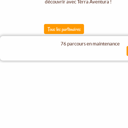
découvrir avec Tèrra Aventura !
Tous les partenaires
Destinations partenaires
76 parcours en maintenance