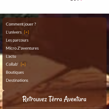
Plan
Comment jouer ?
L’univers
du
Les parcours
Micro Z'aventures
site
L'actu
Collab'
Boutiques
Destinations
Retrouvez Tèrra Aventura