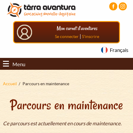
Aller
Aller
Aller
au
au
au
contenu
menu
pied
principal
principal
de
Mon carnet d'aventures
page
|
Se connecter
S'inscrire
Français
Menu
Fil
Accueil
Parcours en maintenance
d'Ariane
Parcours en maintenance
Ce parcours est actuellement en cours de maintenance.