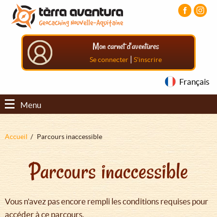
Aller
Aller
Aller
au
au
au
contenu
menu
pied
principal
principal
de
Mon carnet d'aventures
page
|
Se connecter
S'inscrire
Français
Menu
Fil
Accueil
Parcours inaccessible
d'Ariane
Parcours inaccessible
Vous n'avez pas encore rempli les conditions requises pour
accéder à ce parcours.