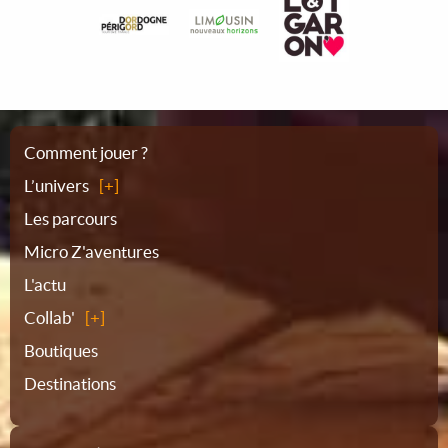
Plan
Comment jouer ?
L’univers
du
Les parcours
Micro Z'aventures
site
L'actu
Collab'
Boutiques
Destinations