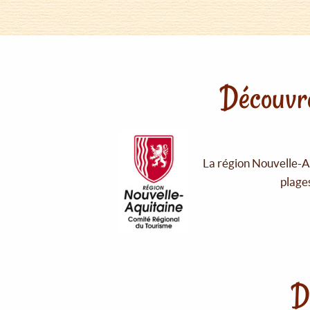
Découvre
La région Nouvelle-Aq
plages
D