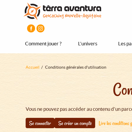
Aller
Aller
Aller
au
au
au
contenu
menu
pied
principal
principal
de
page
Comment jouer ?
L’univers
Les pa
Fil
Accueil
Conditions générales d'utilisation
d'Ariane
Con
Vous ne pouvez pas accéder au contenu d'un parco
Se connecter
Se créer un compte
Lire les conditions g