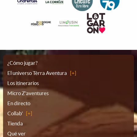
Plano
¿Cómo jugar?
El universo Tèrra Aventura
del
Los itinerarios
Micro Z'aventures
sitio
En directo
Collab'
Tienda
Qué ver