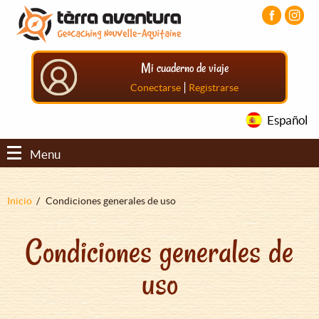
Pasar
Pasar
Pasar
al
al
al
contenido
menú
pie
principal
principal
de
Mi cuaderno de viaje
página
principal
|
Conectarse
Registrarse
Español
Menu
Sobrescribir
Inicio
Condiciones generales de uso
enlaces
Condiciones generales de
de
ayuda
uso
a
la
navegación