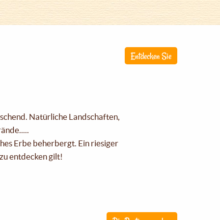
Entdecken Sie
raschend. Natürliche Landschaften,
nde.....
ches Erbe beherbergt. Ein riesiger
zu entdecken gilt!