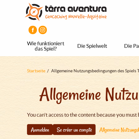
Direkt
Aller
Aller
zum
au
au
Inhalt
menu
pied
principal
de
page
Wie funktioniert
Die Spielwelt
Die Pa
das Spiel?
Pfadnavigation
Startseite
Allgemeine Nutzungsbedingungen des Spiels 
Allgemeine Nutzu
You can't access to the content because you must 
Anmelden
Se créer un compte
Allgemeine Nutzungsb