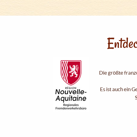
Entdec
Die größte franzö
Es ist auch ein 
S