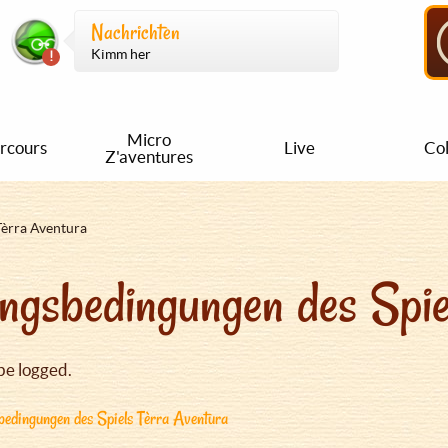
Nachrichten
Kimm her
Micro
rcours
Live
Col
Z'aventures
Tèrra Aventura
ngsbedingungen des Spie
be logged.
edingungen des Spiels Tèrra Aventura