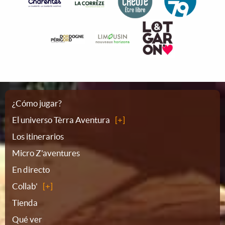
Plano
¿Cómo jugar?
El universo Tèrra Aventura
del
Los itinerarios
Micro Z'aventures
sitio
En directo
Collab'
Tienda
Qué ver