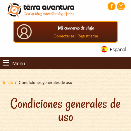
Pasar
Pasar
Pasar
al
al
al
contenido
menú
pie
principal
principal
de
Mi cuaderno de viaje
página
principal
|
Conectarse
Registrarse
Español
Menu
Sobrescribir
Inicio
Condiciones generales de uso
enlaces
Condiciones generales de
de
ayuda
uso
a
la
navegación