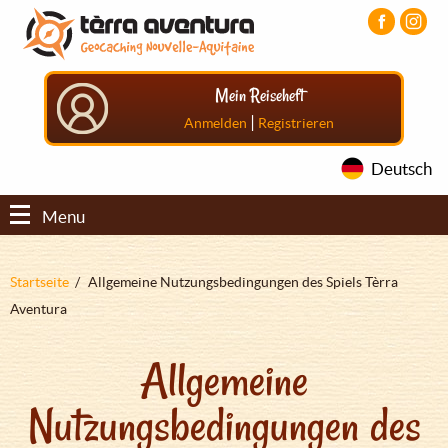
Direkt
Aller
Aller
zum
au
au
Inhalt
menu
pied
principal
de
Mein Reiseheft
page
|
Anmelden
Registrieren
Deutsch
Menu
Pfadnavigation
Startseite
Allgemeine Nutzungsbedingungen des Spiels Tèrra
Aventura
Allgemeine
Nutzungsbedingungen des