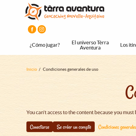
Pasar
Pasar
Pasar
al
al
al
contenido
menú
pie
principal
principal
de
página
principal
El universo Tèrra
¿Cómo jugar?
Los iti
Aventura
Sobrescribir
Inicio
Condiciones generales de uso
enlaces
C
de
ayuda
a
la
You can't access to the content because you must 
navegación
Conectarse
Se créer un compte
Condiciones generale