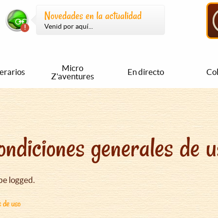
Novedades en la actualidad
Venid por aquí...
Micro
nerarios
En directo
Col
Z'aventures
ondiciones generales de u
be logged.
s de uso