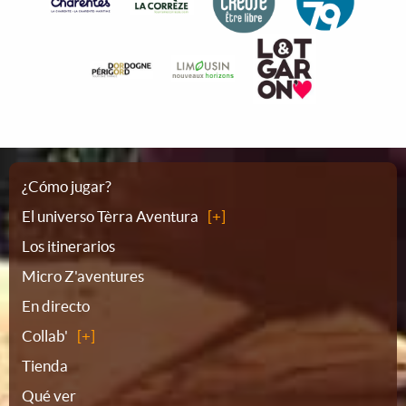
Plano
¿Cómo jugar?
El universo Tèrra Aventura
del
Los itinerarios
Micro Z'aventures
sitio
En directo
Collab'
Tienda
Qué ver