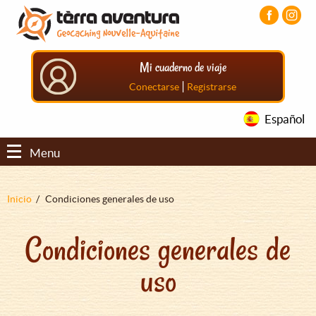
Pasar
Pasar
Pasar
al
al
al
contenido
menú
pie
principal
principal
de
Mi cuaderno de viaje
página
principal
|
Conectarse
Registrarse
Español
Menu
Sobrescribir
Inicio
Condiciones generales de uso
enlaces
Condiciones generales de
de
ayuda
uso
a
la
navegación