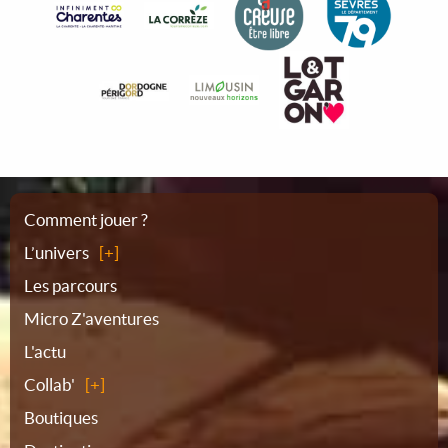
Plan
Comment jouer ?
L’univers
du
Les parcours
Micro Z'aventures
site
L'actu
Collab'
Boutiques