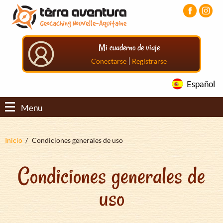
Pasar
Pasar
Pasar
al
al
al
contenido
menú
pie
principal
principal
de
Mi cuaderno de viaje
página
principal
|
Conectarse
Registrarse
Español
Menu
Sobrescribir
Inicio
Condiciones generales de uso
enlaces
Condiciones generales de
de
ayuda
uso
a
la
navegación