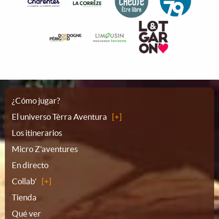
Plano
¿Cómo jugar?
El universo Tèrra Aventura
del
Los itinerarios
Micro Z'aventures
sitio
En directo
Collab'
Tienda
Qué ver