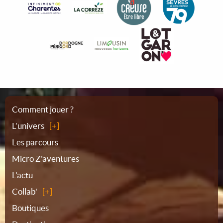
Plan
Comment jouer ?
L’univers
du
Les parcours
Micro Z'aventures
site
L'actu
Collab'
Boutiques