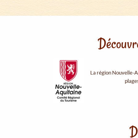
Découvre
La région Nouvelle-Aq
plages
D