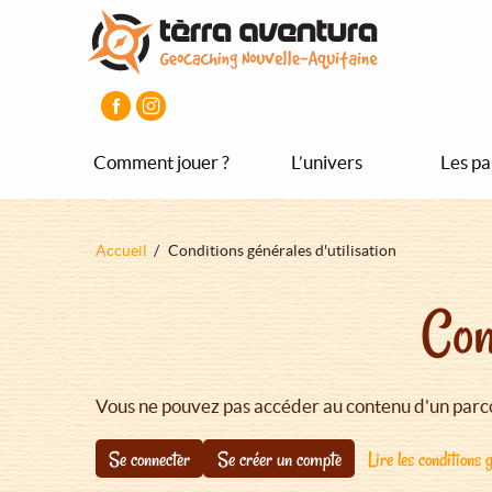
Aller
Aller
Aller
au
au
au
contenu
menu
pied
principal
principal
de
page
Comment jouer ?
L’univers
Les pa
Fil
Accueil
Conditions générales d'utilisation
d'Ariane
Con
Vous ne pouvez pas accéder au contenu d'un parco
Se connecter
Se créer un compte
Lire les conditions g