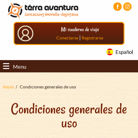
Pasar
Pasar
Pasar
al
al
al
contenido
menú
pie
principal
principal
de
Mi cuaderno de viaje
página
principal
|
Conectarse
Registrarse
Español
Menu
Sobrescribir
Inicio
Condiciones generales de uso
enlaces
Condiciones generales de
de
ayuda
uso
a
la
navegación