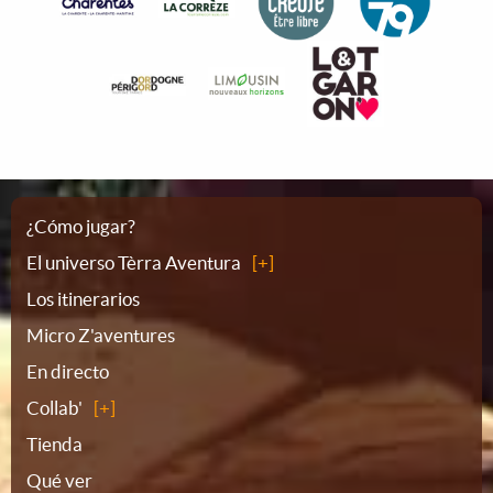
Plano
¿Cómo jugar?
El universo Tèrra Aventura
del
Los itinerarios
Micro Z'aventures
sitio
En directo
Collab'
Tienda
Qué ver