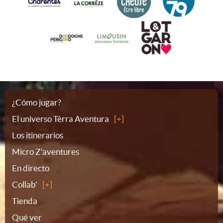
Plano
¿Cómo jugar?
El universo Tèrra Aventura
del
Los itinerarios
Micro Z'aventures
sitio
En directo
Collab'
Tienda
Qué ver