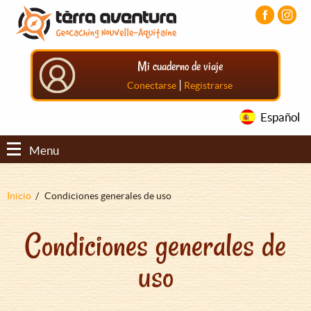
Pasar
Pasar
Pasar
al
al
al
contenido
menú
pie
principal
principal
de
Mi cuaderno de viaje
página
principal
|
Conectarse
Registrarse
Español
Menu
Sobrescribir
Inicio
Condiciones generales de uso
enlaces
Condiciones generales de
de
ayuda
uso
a
la
navegación