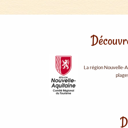
Découvre
La région Nouvelle-Aq
plages
D