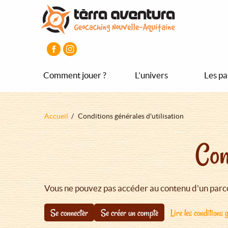
Aller
Aller
Aller
au
au
au
contenu
menu
pied
principal
principal
de
page
Comment jouer ?
L’univers
Les pa
Fil
Accueil
Conditions générales d'utilisation
d'Ariane
Con
Vous ne pouvez pas accéder au contenu d'un parco
Se connecter
Se créer un compte
Lire les conditions g