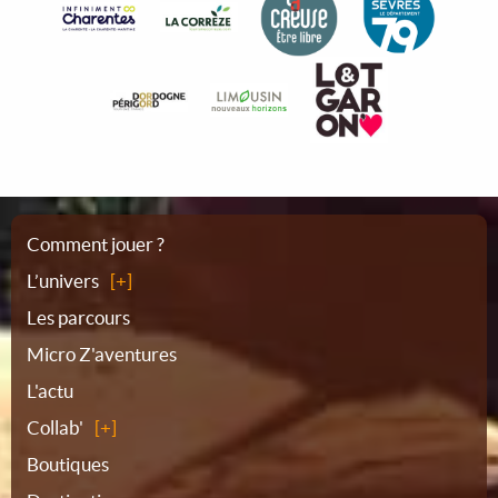
Plan
Comment jouer ?
L’univers
du
Les parcours
Micro Z'aventures
site
L'actu
Collab'
Boutiques