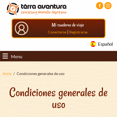
Pasar
Pasar
Pasar
al
al
al
contenido
menú
pie
principal
principal
de
Mi cuaderno de viaje
página
principal
|
Conectarse
Registrarse
Español
Menu
Sobrescribir
Inicio
Condiciones generales de uso
enlaces
Condiciones generales de
de
ayuda
uso
a
la
navegación