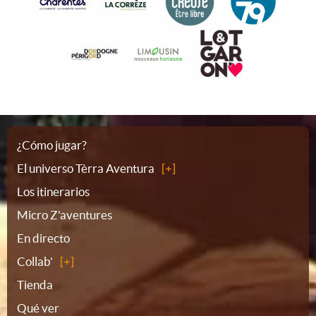
Plano
¿Cómo jugar?
El universo Tèrra Aventura
del
Los itinerarios
Micro Z'aventures
sitio
En directo
Collab'
Tienda
Qué ver