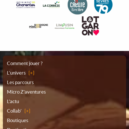
Plan
Comment jouer ?
L’univers
du
Les parcours
Micro Z'aventures
site
L'actu
Collab'
Boutiques