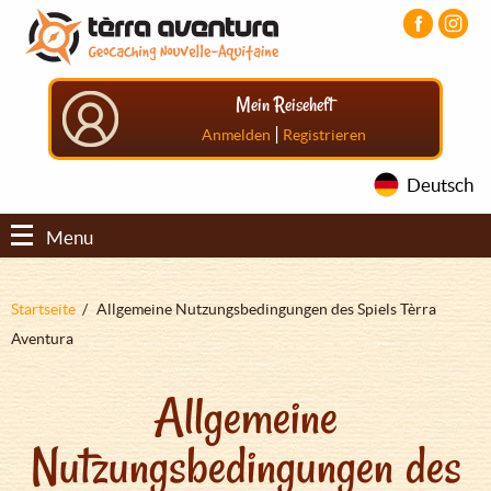
Direkt
Aller
Aller
zum
au
au
Inhalt
menu
pied
principal
de
Mein Reiseheft
page
|
Anmelden
Registrieren
Deutsch
Menu
Pfadnavigation
Startseite
Allgemeine Nutzungsbedingungen des Spiels Tèrra
Aventura
Allgemeine
Nutzungsbedingungen des