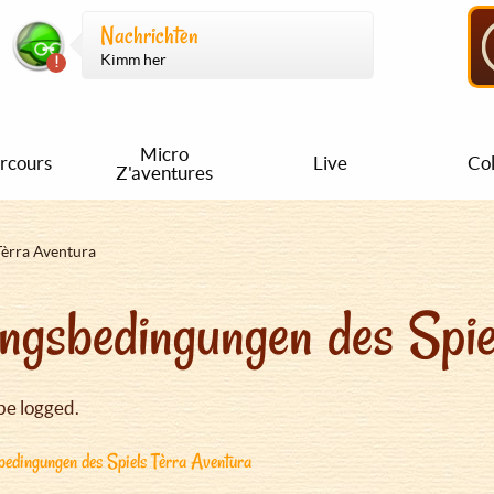
Nachrichten
Kimm her
Micro
rcours
Live
Col
Z'aventures
Tèrra Aventura
ngsbedingungen des Spie
be logged.
edingungen des Spiels Tèrra Aventura