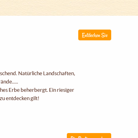
Entdecken Sie
raschend. Natürliche Landschaften,
nde.....
ches Erbe beherbergt. Ein riesiger
zu entdecken gilt!