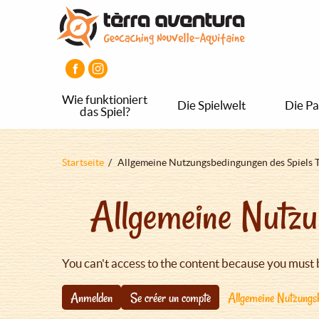
Direkt
Aller
Aller
zum
au
au
Inhalt
menu
pied
principal
de
page
Wie funktioniert
Die Spielwelt
Die Pa
das Spiel?
Pfadnavigation
Startseite
Allgemeine Nutzungsbedingungen des Spiels 
Allgemeine Nutzu
You can't access to the content because you must 
Anmelden
Se créer un compte
Allgemeine Nutzungsb