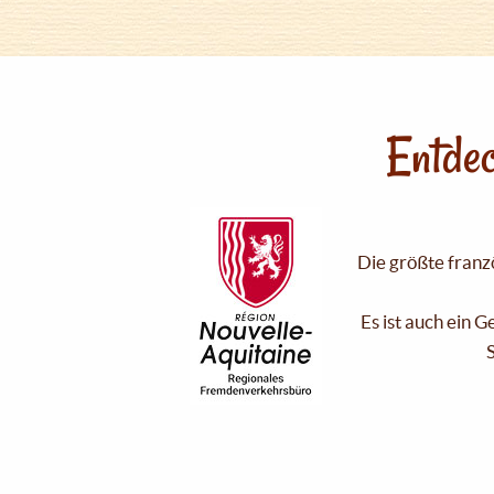
Entdec
Die größte franzö
Es ist auch ein 
S