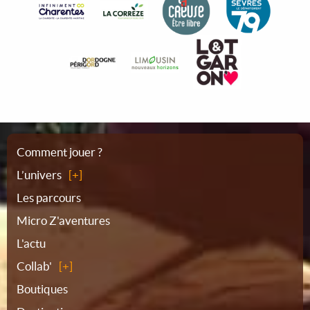
Plan
Comment jouer ?
L’univers
du
Les parcours
Micro Z'aventures
site
L'actu
Collab'
Boutiques