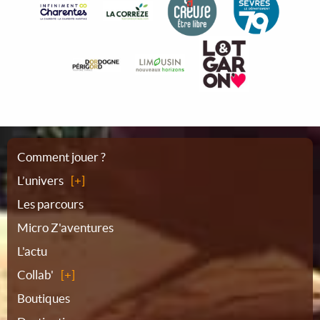
Plan
Comment jouer ?
L’univers
du
Les parcours
Micro Z'aventures
site
L'actu
Collab'
Boutiques