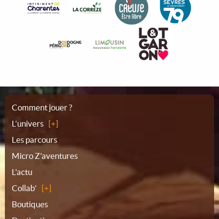
Plan
Comment jouer ?
L’univers
du
Les parcours
Micro Z'aventures
site
L'actu
Collab'
Boutiques