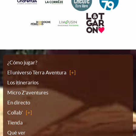
Plano
¿Cómo jugar?
El universo Tèrra Aventura
del
Los itinerarios
Micro Z'aventures
sitio
En directo
Collab'
Tienda
Qué ver