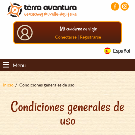
Pasar
Pasar
Pasar
al
al
al
contenido
menú
pie
principal
principal
de
Mi cuaderno de viaje
página
principal
|
Conectarse
Registrarse
Español
Menu
Sobrescribir
Inicio
Condiciones generales de uso
enlaces
Condiciones generales de
de
ayuda
uso
a
la
navegación