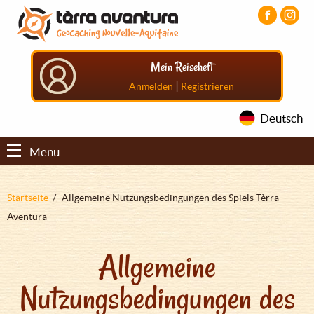
Direkt
Aller
Aller
zum
au
au
Inhalt
menu
pied
principal
de
Mein Reiseheft
page
|
Anmelden
Registrieren
Deutsch
Menu
Pfadnavigation
Startseite
Allgemeine Nutzungsbedingungen des Spiels Tèrra
Aventura
Allgemeine
Nutzungsbedingungen des