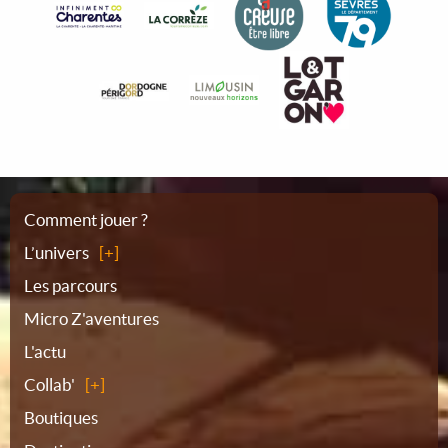
Plan
Comment jouer ?
L’univers
du
Les parcours
Micro Z'aventures
site
L'actu
Collab'
Boutiques